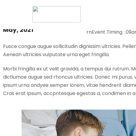
2021 Annual 
03
9677 S. Luna St. Amityv
rnurna eget fringilla.
May, 2021
rnEvent Timing : 09
Fusce congue augue sollicitudin dignissim ultricies. Pell
Aenean ultricies vulputate urna eget fringilla.
Morbi fringilla ex ut velit gravida, a tempus dui rutrum. 
dictiumoe augue sed rhoncus ultricies. Donec mi purus, vi
ipsum urna andyee semper lorem, vitae hendrerit diame 
Cras erat ipsum, accpntesque egestas a, condimen in a