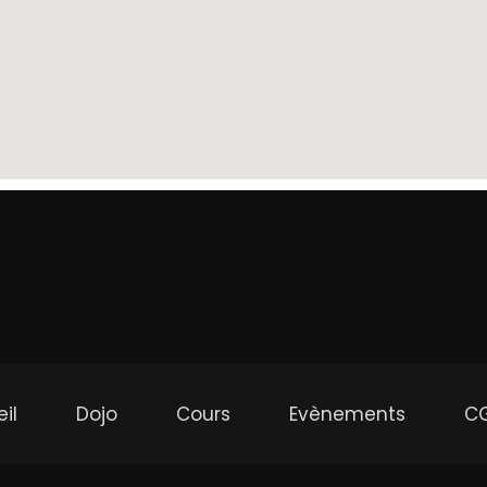
il
Dojo
Cours
Evènements
C