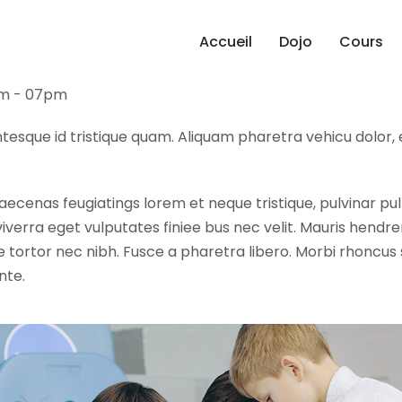
Tournament
Accueil
Dojo
Cours
ille, NY 11701,
am - 07pm
entesque id tristique quam. Aliquam pharetra vehicu dolor,
Maecenas feugiatings lorem et neque tristique, pulvinar pul 
verra eget vulputates finiee bus nec velit. Mauris hendreri
tortor nec nibh. Fusce a pharetra libero. Morbi rhoncus s
nte.