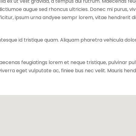
gilla ex ut velit gravida, a tempus dui rutrum. Maecenas f
is dictiumoe augue sed rhoncus ultricies. Donec mi purus, vi
fficitur, ipsum urna andyee sempr lorem, vitae hendrerit d
entesque id tristique quam. Aliquam pharetra vehicula dolo
Maecenas feugiatings lorem et neque tristique, pulvinar pulv
iverra eget vulputate ac, finiee bus nec velit. Mauris hen