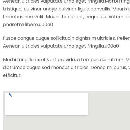
Aenean ultricies vulputate urna eget fringilla.Morbi frin
tristique, pulvinar andye pulvinar ligula convallis. Maur
finieebus nec velit. Mauris hendrerit, neque eu dictum e
pharetra libero.u00a0
Fusce congue augue sollicitudin dignissim ultricies. Pell
Aenean ultricies vulputate urna eget fringilla.u00a0
Morbi fringilla ex ut velit gravida, a tempus dui rutrum. 
dictiumoe augue sed rhoncus ultricies. Donec mi purus, v
efficitur.