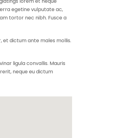
eugiatings lorem et neque
verra egetine vulputate ac,
iam tortor nec nibh. Fusce a
r, et dictum ante males mollis.
inar ligula convallis. Mauris
drerit, neque eu dictum