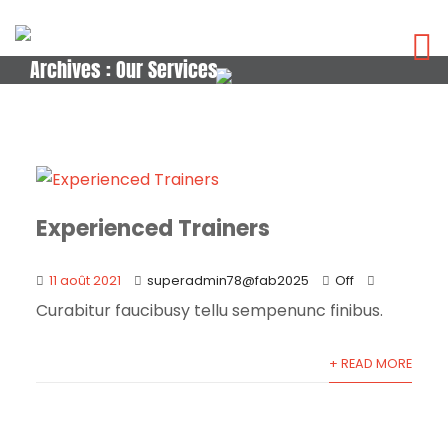
Archives :
Our Services
Experienced Trainers
11 août 2021
superadmin78@fab2025
Off
Curabitur faucibusy tellu sempenunc finibus.
+ READ MORE